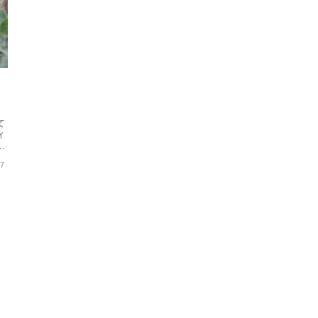
て
ィ
フ
17