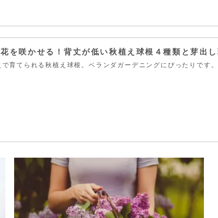
お花を咲かせる！背丈が低い秋植え球根４種類と芽出し
えで育てられる秋植え球根。ベランダガーデニングにぴったりです