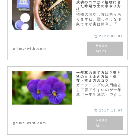
成功のコツは？植物に合
った時期や土の水やり方
法
植物の増やし方は色々あ
りますね。難しそうな印
象ですが実は簡単。「挿
し木」の成功率をグッと
高くするためのコツを紹
2022.09.01
介します。挿し木（挿し
芽）は難しい？簡単？や
り方は？今回は「挿し
grimo-with.com
木」の時期・使う枝や
葉、土...
一年草の育て方は？春と
秋のタネまき方法・保
存・植え方のコツ
ガーデニングの入門編と
して育てやすいのが一年
草（一年生草花）です。
種子（タネ）から発芽し
て、開花、結実後に枯れ
て一生を終えるサイクル
2017.11.07
が1年のものをいいま
す。それでは一年草につ
grimo-with.com
いて詳しく見ていきまし
ょう...