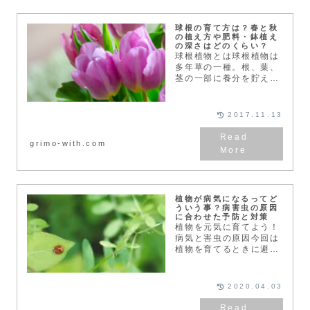
球根の育て方は？春と秋
の植え方や肥料・鉢植え
の深さはどのくらい？
球根植物とは球根植物は
多年草の一種。根、葉、
茎の一部に養分を貯えて
育っていきます。ヒヤシ
ンスの水栽培で成長の過
程を御覧になった方も多
2017.11.13
いのではないでしょう
か。養分を貯える部分に
grimo-with.com
よって、鱗茎（りんけ
い）、...
植物が病気になるってど
ういう事？病害虫の原因
に合わせた予防と対策
植物を元気に育てよう！
病気と害虫の原因今回は
植物を育てるときに避け
て通れない、病害虫（病
気と害虫）のお話です。
枯れてしまう原因は、水
2020.04.03
やりや温度などの管理以
外に「病害虫」がありま