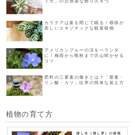
ィカ」のお洒落な飾り方８つ
カラテアは葉を閉じて眠る！模様が
美しいエキゾチックな観葉植物
アメリカンブルーの涼をベランダ
に！梅雨から晩秋まで沢山咲かせる
コツ
肥料の三要素の働きとは？「窒素・
リン酸・カリ」比率の簡単な覚え方
植物の育て方
挿し木（挿し芽）の発根