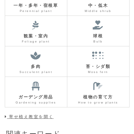
一年・多年・宿根草
中・低木
Perennial plant
Middle shrub
観葉・室内
球根
Foliage plant
Bulb
多肉
苔・シダ類
Succulent plant
Moss fern
ガーデング用品
植物の育て方
Gardening supplies
How to grow plants
寄せ植え教室を開く
関連キーワード