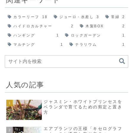
カラーリーフ
18
ジョーロ・水差し
3
常緑
2
ハイドロカルチャー
2
木製BOX
2
ハンギング
1
ロックガーデン
1
マルチング
1
テラリウム
1
人気の記事
ジャスミン・ホワイトプリンセスを
ベランダで育てるための剪定と置き
方
エアプランツの王様「キセログラフ