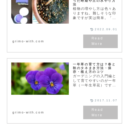
った時期や土の水やり方
法
植物の増やし方は色々あ
りますね。難しそうな印
象ですが実は簡単。「挿
し木」の成功率をグッと
高くするためのコツを紹
2022.09.01
介します。挿し木（挿し
芽）は難しい？簡単？や
り方は？今回は「挿し
grimo-with.com
木」の時期・使う枝や
葉、土...
一年草の育て方は？春と
秋のタネまき方法・保
存・植え方のコツ
ガーデニングの入門編と
して育てやすいのが一年
草（一年生草花）です。
種子（タネ）から発芽し
て、開花、結実後に枯れ
て一生を終えるサイクル
2017.11.07
が1年のものをいいま
す。それでは一年草につ
grimo-with.com
いて詳しく見ていきまし
ょう...