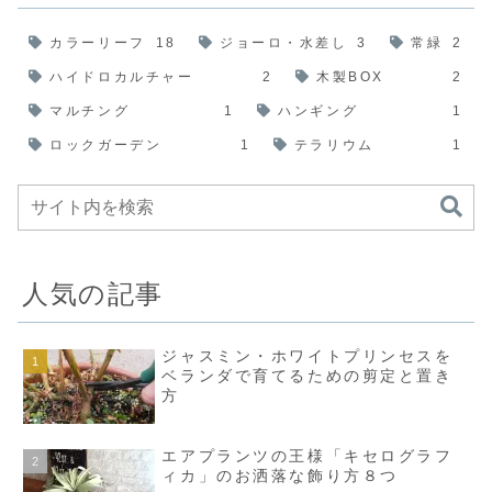
カラーリーフ
18
ジョーロ・水差し
3
常緑
2
ハイドロカルチャー
2
木製BOX
2
マルチング
1
ハンギング
1
ロックガーデン
1
テラリウム
1
人気の記事
ジャスミン・ホワイトプリンセスを
ベランダで育てるための剪定と置き
方
エアプランツの王様「キセログラフ
ィカ」のお洒落な飾り方８つ