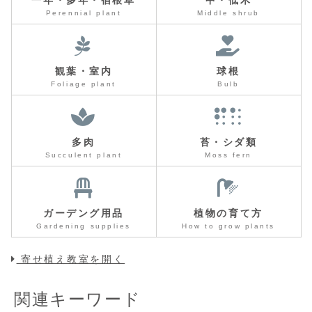
一年・多年・宿根草
中・低木
Perennial plant
Middle shrub
観葉・室内
球根
Foliage plant
Bulb
多肉
苔・シダ類
Succulent plant
Moss fern
ガーデング用品
植物の育て方
Gardening supplies
How to grow plants
寄せ植え教室を開く
関連キーワード