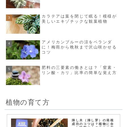
カラテアは葉を閉じて眠る！模様が
美しいエキゾチックな観葉植物
アメリカンブルーの涼をベランダ
に！梅雨から晩秋まで沢山咲かせる
コツ
肥料の三要素の働きとは？「窒素・
リン酸・カリ」比率の簡単な覚え方
植物の育て方
挿し木（挿し芽）の発根
成功のコツは？植物に合