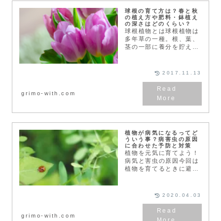
球根の育て方は？春と秋
の植え方や肥料・鉢植え
の深さはどのくらい？
球根植物とは球根植物は
多年草の一種。根、葉、
茎の一部に養分を貯えて
育っていきます。ヒヤシ
ンスの水栽培で成長の過
程を御覧になった方も多
2017.11.13
いのではないでしょう
か。養分を貯える部分に
grimo-with.com
よって、鱗茎（りんけ
い）、...
植物が病気になるってど
ういう事？病害虫の原因
に合わせた予防と対策
植物を元気に育てよう！
病気と害虫の原因今回は
植物を育てるときに避け
て通れない、病害虫（病
気と害虫）のお話です。
枯れてしまう原因は、水
2020.04.03
やりや温度などの管理以
外に「病害虫」がありま
grimo-with.com
すね。症状は植物によっ