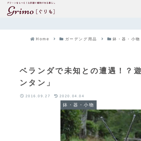
Home
ガーデング用品
鉢・器・小物
ベランダで未知との遭遇！？
ンタン」
2016.09.27
2020.04.04
鉢・器・小物