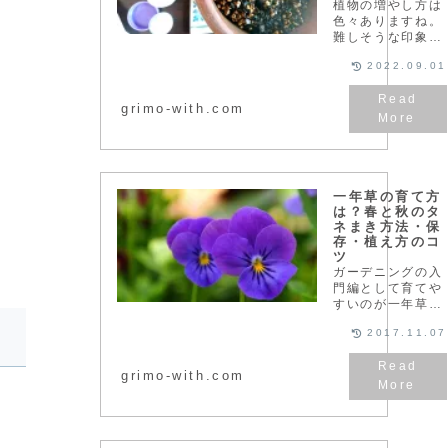
植物の増やし方は
す
色々ありますね。
難しそうな印象で
すが実は簡単。
2022.09.01
「挿し木」の成功
率をグッと高くす
い
るためのコツを紹
grimo-with.com
介します。挿し木
（挿し芽）は難し
い？簡単？やり方
は？今回は「挿し
木」の時期・使う
一年草の育て方
枝や葉、土...
は？春と秋のタ
ネまき方法・保
。
存・植え方のコ
ツ
ガーデニングの入
門編として育てや
すいのが一年草
（一年生草花）で
2017.11.07
す。種子（タネ）
から発芽して、開
花、結実後に枯れ
grimo-with.com
て一生を終えるサ
イクルが1年のも
のをいいます。そ
れでは一年草につ