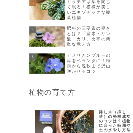
カラテアは葉を閉じ
て眠る！模様が美し
いエキゾチックな観
葉植物
肥料の三要素の働き
とは？「窒素・リン
酸・カリ」比率の簡
単な覚え方
アメリカンブルーの
涼をベランダに！梅
雨から晩秋まで沢山
咲かせるコツ
植物の育て方
挿し木（挿し
芽）の発根成功
のコツは？植物
に合った時期や
土の水やり方法