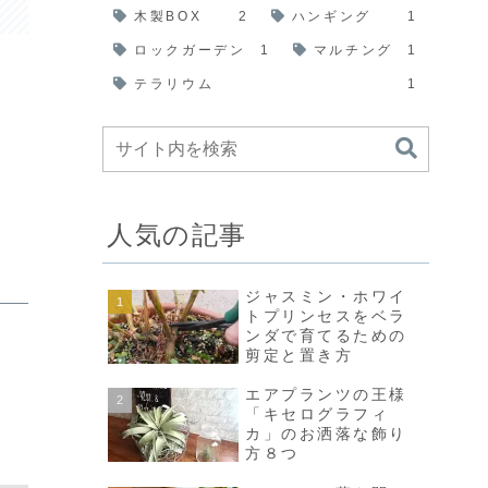
木製BOX
2
ハンギング
1
ロックガーデン
1
マルチング
1
テラリウム
1
人気の記事
ジャスミン・ホワイ
トプリンセスをベラ
ンダで育てるための
剪定と置き方
エアプランツの王様
「キセログラフィ
カ」のお洒落な飾り
方８つ