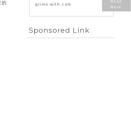
虫）のお話です。
想的
grimo-with.com
枯れてしまう原因
は、水やりや温度
などの管理以外に
「病害虫」があり
ますね。症状は植
Sponsored Link
物によって...