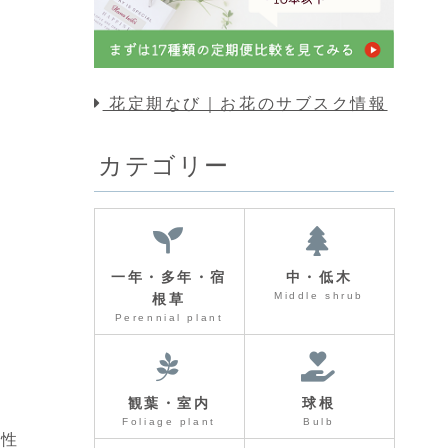
花定期なび｜お花のサブスク情報
カテゴリー
一年・多年・宿
中・低木
Middle shrub
根草
Perennial plant
観葉・室内
球根
Foliage plant
Bulb
個性