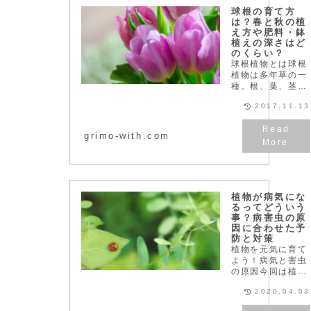
いて詳しく見てい
球根の育て方
きましょう...
は？春と秋の植
え方や肥料・鉢
植えの深さはど
のくらい？
球根植物とは球根
植物は多年草の一
種。根、葉、茎の
一部に養分を貯え
2017.11.13
て育っていきま
す。ヒヤシンスの
水栽培で成長の過
grimo-with.com
程を御覧になった
方も多いのではな
いでしょうか。養
分を貯える部分に
よって、鱗茎（り
植物が病気にな
んけい）、...
るってどういう
事？病害虫の原
因に合わせた予
防と対策
植物を元気に育て
よう！病気と害虫
の原因今回は植物
を育てるときに避
2020.04.03
けて通れない、病
害虫（病気と害