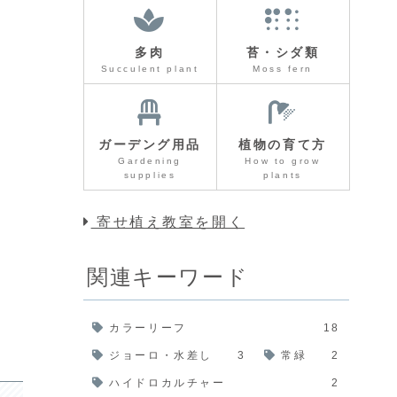
多肉
苔・シダ類
Succulent plant
Moss fern
ガーデング用品
植物の育て方
Gardening
How to grow
supplies
plants
寄せ植え教室を開く
関連キーワード
カラーリーフ
18
ジョーロ・水差し
3
常緑
2
ハイドロカルチャー
2