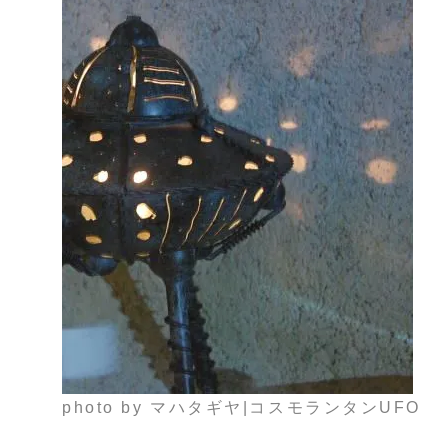
photo by マハタギヤ|コスモランタンUFO