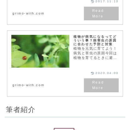
2017.11.13
いのではないでしょう
か。養分を貯える部分に
grimo-with.com
よって、鱗茎（りんけ
い）、...
植物が病気になるってど
ういう事？病害虫の原因
に合わせた予防と対策
植物を元気に育てよう！
病気と害虫の原因今回は
植物を育てるときに避け
て通れない、病害虫（病
気と害虫）のお話です。
枯れてしまう原因は、水
2020.04.03
やりや温度などの管理以
外に「病害虫」がありま
grimo-with.com
すね。症状は植物によっ
て...
筆者紹介