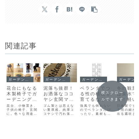
関連記事
ガーデング用品
ガーデング用品
ガーデング用品
ガーデング用品
花台にもなる
泥落ち抜群！
ベランダでつ
冬の観葉
横スクロー
木製椅子でガ
お洒落なココ
る性の植物を
は葉水で
ーデニングの
ヤシ玄関マッ
育てるなら自
湿！軽い
ルできます
効率を上げる
ト。土や水を
立するトレリ
大量の繊
花台、小物置き、
ゴム製とは思えな
強風でも倒れない
日本製です
子供の椅子、玄関
使うベランダ
い重厚感。肉厚コ
ス！地面に挿
のでベランダにぴ
ストが出
子用の細か
に。色々な用途に
コヤシで汚れ落と
ったり。素材も丈
出る霧吹き
に便利です。
さずに使えま
吹き
使える木製スツー
ししっかり。
夫です。色々なつ
は生育環境
す
ルです。足に傷防
Welcome文字が
る性植物を楽しみ
る為でもあ
止フェルトがつい
印刷ではないので
ましょう。
す。口コミ
ているので贈り物
薄くならないのも
判でおスス
にも良いですよ。
嬉しいマットで
よ。
す。