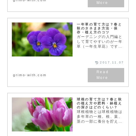
木」の時期・使う枝や
葉、土...
一年草の育て方は？春と
秋のタネまき方法・保
存・植え方のコツ
ガーデニングの入門編と
して育てやすいのが一年
草（一年生草花）です。
種子（タネ）から発芽し
て、開花、結実後に枯れ
て一生を終えるサイクル
2017.11.07
が1年のものをいいま
す。それでは一年草につ
grimo-with.com
いて詳しく見ていきまし
ょう...
球根の育て方は？春と秋
の植え方や肥料・鉢植え
の深さはどのくらい？
球根植物とは球根植物は
多年草の一種。根、葉、
茎の一部に養分を貯えて
育っていきます。ヒヤシ
ンスの水栽培で成長の過
程を御覧になった方も多