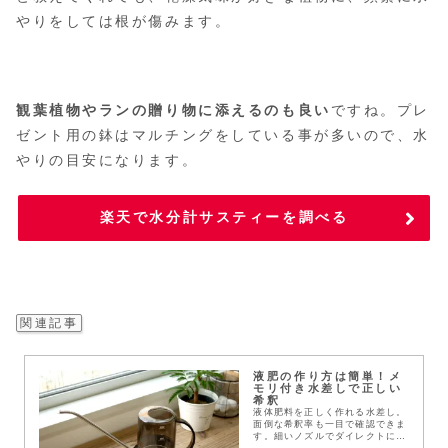
やりをしては根が傷みます。
観葉植物やランの贈り物に添えるのも良い
ですね。プレ
ゼント用の鉢はマルチングをしている事が多いので、水
やりの目安になります。
楽天で水分計サスティーを調べる
関連記事
液肥の作り方は簡単！メ
モリ付き水差しで正しい
希釈
液体肥料を正しく作れる水差し。
面倒な希釈率も一目で確認できま
す。細いノズルでダイレクトに根
元へ届けられて便利ですよ。