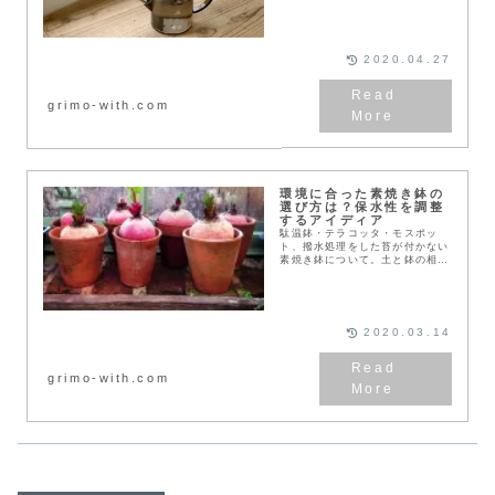
2020.04.27
grimo-with.com
環境に合った素焼き鉢の
選び方は？保水性を調整
するアイディア
駄温鉢・テラコッタ・モスポッ
ト、撥水処理をした苔が付かない
素焼き鉢について。土と鉢の相性
を良くする工夫もご紹介していま
す。
2020.03.14
grimo-with.com