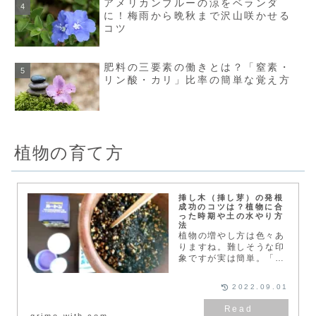
アメリカンブルーの涼をベランダ
に！梅雨から晩秋まで沢山咲かせる
コツ
肥料の三要素の働きとは？「窒素・
リン酸・カリ」比率の簡単な覚え方
植物の育て方
挿し木（挿し芽）の発根
成功のコツは？植物に合
った時期や土の水やり方
法
植物の増やし方は色々あ
りますね。難しそうな印
象ですが実は簡単。「挿
し木」の成功率をグッと
高くするためのコツを紹
2022.09.01
介します。挿し木（挿し
芽）は難しい？簡単？や
り方は？今回は「挿し
grimo-with.com