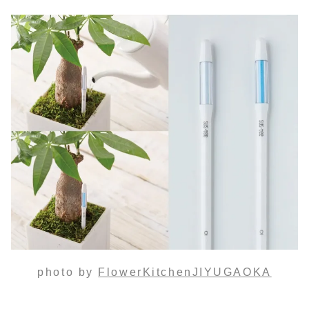
photo by
FlowerKitchenJIYUGAOKA