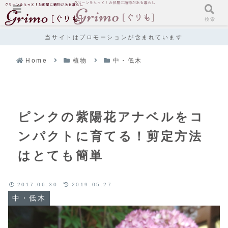
メニュー
検索
当サイトはプロモーションが含まれています
Home
植物
中・低木
ピンクの紫陽花アナベルをコ
ンパクトに育てる！剪定方法
はとても簡単
2017.06.30
2019.05.27
中・低木