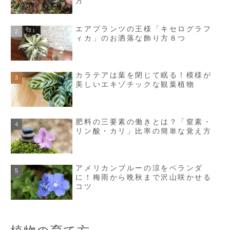
方
エアプランツの王様「キセログラフ
ィカ」のお洒落な飾り方８つ
カラテアは葉を閉じて眠る！模様が
美しいエキゾチックな観葉植物
肥料の三要素の働きとは？「窒素・
リン酸・カリ」比率の簡単な覚え方
アメリカンブルーの涼をベランダ
に！梅雨から晩秋まで沢山咲かせる
コツ