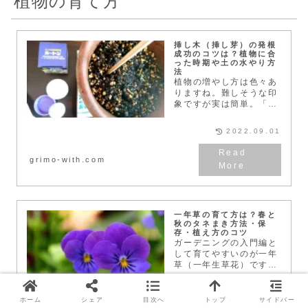
植物の育て方
挿し木（挿し芽）の発根
成功のコツは？植物に合
った時期や土の水やり方
法
植物の増やし方は色々あ
りますね。難しそうな印
象ですが実は簡単。「挿
し木」の成功率をグッと
高くするためのコツを紹
2022.09.01
介します。挿し木（挿し
芽）は難しい？簡単？や
り方は？今回は「挿し
grimo-with.com
木」の時期・使う枝や
葉、土...
一年草の育て方は？春と
秋のタネまき方法・保
存・植え方のコツ
ガーデニングの入門編と
して育てやすいのが一年
草（一年生草花）です。
種子（タネ）から発芽し
て、開花、結実後に枯れ
て一生を終えるサイクル
ホーム
シェア
目次へ
トップ
サイドバー
2017.11.07