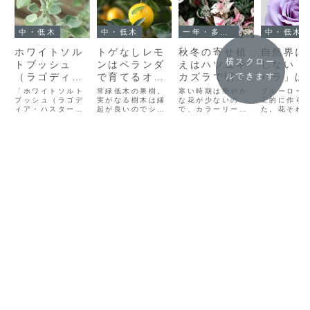
中・低木
中・低木
一年・多年・宿根草
中・低木
ホワイトソル
トゲなしレモ
秋冬の寄せ植
自然界に
横スクロー
トブッシュ
ンはベランダ
えはハツユキ
しない「
（ラゴディア
で育てるオス
カズラで明る
バラ」は
ルできます
ハスタータ）
スメ果樹！皮
く！寒さに強
入れられ
「ホワイトソルト
常緑低木の果樹。
寒い時期は華やか
ブルーロー
の白葉が際立
ブッシュ（ラゴデ
ごと味わう贅
実がなる樹木は縁
く美しい植え
な花が少ないの
か
工的に作ら
ィア・ハスター
起が良いのでシン
で、カラーリーフ
た。花それ
つカラーリー
沢を
方5つ
タ）」は、季節に
ボルツリーにもお
が重宝します。ハ
要な色で今
フ寄せ植え
よって色々な表情
すすめです。トゲ
ツユキカズラもそ
生きてきた
を見せてくれる魅
なしレモンのトゲ
の１つ。様々な表
大事な意味
力的な植物です。
は成長とともに目
情を見せてくれ
ように思い
パウダーがかかっ
立たなくなりま
る、常緑のつる性
たような銀葉（シ
す。
植物です。そこで
ルバーリーフ）を
今回は、ハツユキ
持ち、寒くなると
カズラの特徴や育
一部の葉が赤く紅
て方、映える植え
葉します。赤と白
方、美しい葉を育
のコントラストが
てるコツを紹介し
美しいので、クリ
ます。ハツユキカ
ス...
ズラ...